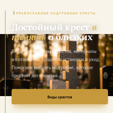
ПРАВОСЛАВНЫЕ НАДГРОБНЫЕ КРЕСТЫ
Достойный крест
в
память
о близких
Виды православных крестов, материалы
изготовления, традиции установки и уход.
Помогаем выбрать надгробие, которое
простоит десятилетия.
Виды крестов
Как выбрать